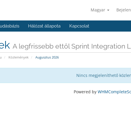
Magyar
Bejelen
udásbázis
Hálózat állapota
Kapcsolat
rek
A legfrissebb ettől Sprint Integration 
u
Közlemények
Augusztus 2026
Nincs megjeleníthető közl
Powered by
WHMCompleteSol