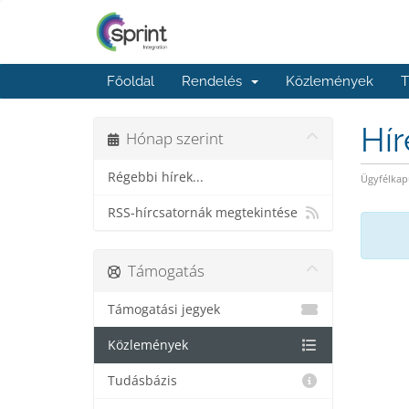
Főoldal
Rendelés
Közlemények
T
Hí
Hónap szerint
Régebbi hírek...
Ügyfélkap
RSS-hírcsatornák megtekintése
Támogatás
Támogatási jegyek
Közlemények
Tudásbázis