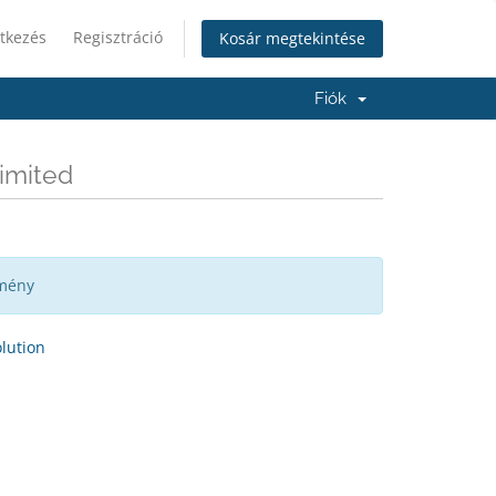
tkezés
Regisztráció
Kosár megtekintése
Fiók
Limited
emény
ution