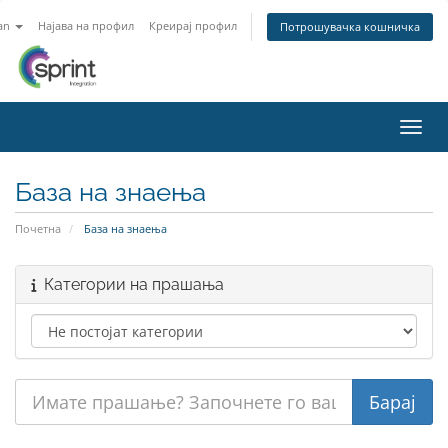
an
Најава на профил
Креирај профил
Потрошувачка кошничка
Вклу
База на знаења
Почетна
База на знаења
Категории на прашања