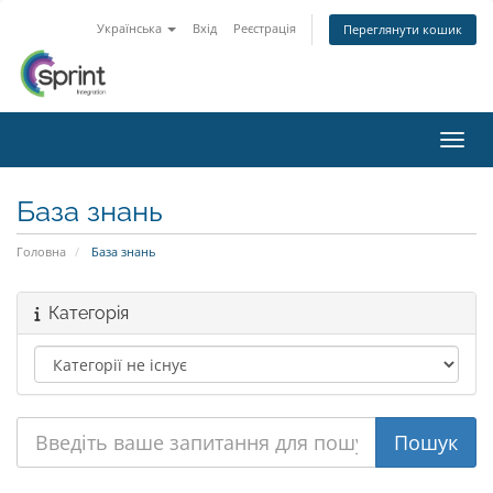
Українська
Вхід
Реєстрація
Переглянути кошик
Пере
База знань
Головна
База знань
Категорія