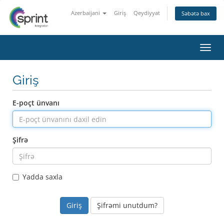
Azerbaijani
Giriş
Qeydiyyat
Səbətə bax
Naviq
Giriş
E-poçt ünvanı
Şifrə
Yadda saxla
Şifrəmi unutdum?