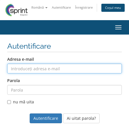
Română
Autentificare
Înregistrare
Coșul meu
Navig
Autentificare
Adresa e-mail
Parola
nu mă uita
Ai uitat parola?