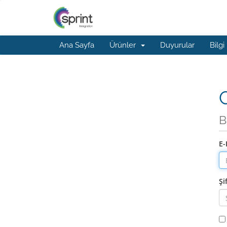
Ana Sayfa
Ürünler
Duyurular
Bilgi
G
B
E-
Şi