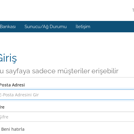
 Bankası
Sunucu/Ağ Durumu
İletişim
iriş
u sayfaya sadece müşteriler erişebilir
Posta Adresi
fre
Beni hatırla