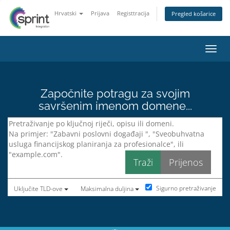
Hrvatski
Prijava
Registtracija
Pregled košarice
Preba
Započnite potragu za svojim
savršenim imenom domene...
Sigurno pretraživanje
Uključite TLD-ove
Maksimalna duljina