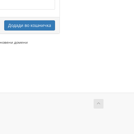
Додади во кошничка
бновени домени