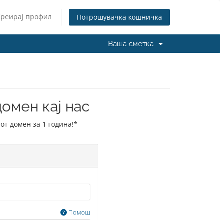
Креирај профил
Потрошувачка кошничка
Ваша сметка
омен кај нас
от домен за 1 година!*
Помош