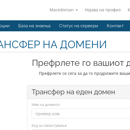
Macedonian
Најава на профил
оции
База на знаења
Статус на сервери
Контакт
АНСФЕР НА ДОМЕНИ
Префрлете го вашиот д
Префрлете се сега за да го продолжите ваши
Трансфер на еден домен
Име на доменот
Код за овластување