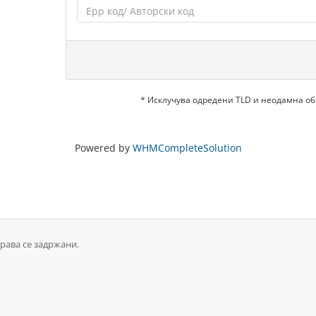
* Исклучува одредени TLD и неодамна о
Powered by
WHMCompleteSolution
права се задржани.